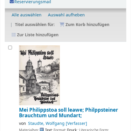
Reservierungsmail
Alle auswählen
Auswahl aufheben
Titel auswählen für:
Zum Korb hinzufügen
Zur Liste hinzufügen
Mei Philippstoa soll leawe; Philppsteiner
Brauchtum und Mundart;
von
Staudte, Wolfgang
[Verfasser]
Materialtyp:
Text
; Format:
Druck
; Literarische Form: