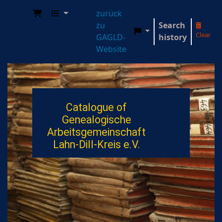
zurück
zu
Search
Clear
GAGLD-
history
Genealogische Arbeitsgemeinschaft Lahn-Dill-
Website
Catalogue of
Genealogische
Arbeitsgemeinschaft
Lahn-Dill-Kreis e.V.