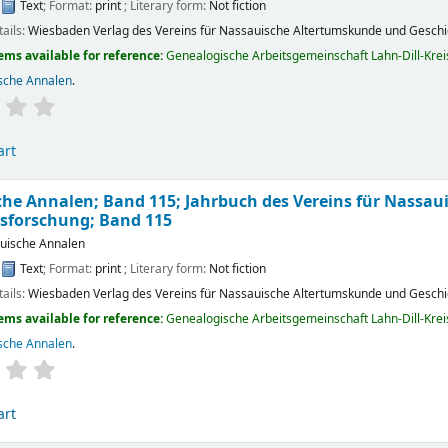
:
Text
; Format:
print
; Literary form:
Not fiction
tails:
Wiesbaden
Verlag des Vereins für Nassauische Altertumskunde und Gesch
ems available for reference:
Genealogische Arbeitsgemeinschaft Lahn-Dill-Kreis 
sche Annalen
.
art
he Annalen; Band 115; Jahrbuch des Vereins für Nassa
tsforschung;
Band 115
uische Annalen
:
Text
; Format:
print
; Literary form:
Not fiction
tails:
Wiesbaden
Verlag des Vereins für Nassauische Altertumskunde und Gesch
ems available for reference:
Genealogische Arbeitsgemeinschaft Lahn-Dill-Kreis 
sche Annalen
.
art