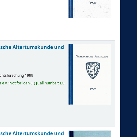
uische Altertumskunde und
ichtsforschung
1999
e.V.: Not for loan
(1)
Call number:
LG
uische Altertumskunde und