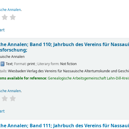
sche Annalen
.
art
he Annalen; Band 110; Jahrbuch des Vereins für Nassa
sforschung;
uische Annalen
:
Text
; Format:
print
; Literary form:
Not fiction
tails:
Wiesbaden
Verlag des Vereins für Nassauische Altertumskunde und Gesch
ems available for reference:
Genealogische Arbeitsgemeinschaft Lahn-Dill-Kreis 
sche Annalen
.
art
he Annalen; Band 111; Jahrbuch des Vereins für Nassa