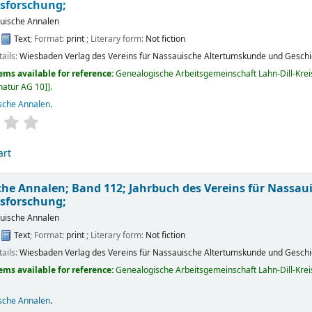
sforschung;
uische Annalen
:
Text
; Format:
print
; Literary form:
Not fiction
tails:
Wiesbaden
Verlag des Vereins für Nassauische Altertumskunde und Gesch
ems available for reference:
Genealogische Arbeitsgemeinschaft Lahn-Dill-Kreis 
gnatur AG 10]
.
sche Annalen
.
art
he Annalen; Band 112; Jahrbuch des Vereins für Nassa
sforschung;
uische Annalen
:
Text
; Format:
print
; Literary form:
Not fiction
tails:
Wiesbaden
Verlag des Vereins für Nassauische Altertumskunde und Gesch
ems available for reference:
Genealogische Arbeitsgemeinschaft Lahn-Dill-Kreis 
sche Annalen
.