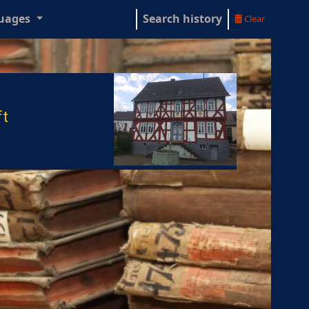
uages
Search history
Clear
ft