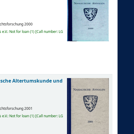
ichtsforschung
2000
e.V.: Not for loan
(1)
Call number:
LG
uische Altertumskunde und
ichtsforschung
2001
e.V.: Not for loan
(1)
Call number:
LG