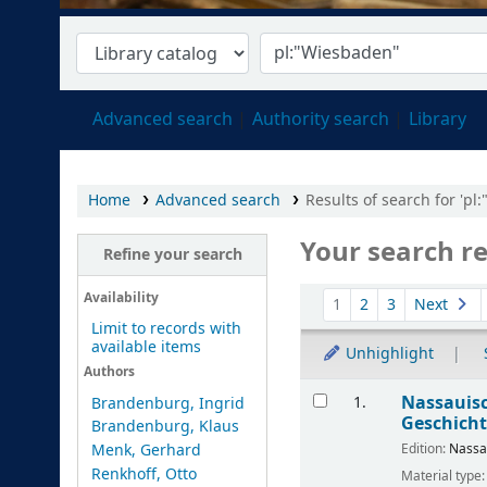
Advanced search
Authority search
Library
Home
Advanced search
Results of search for 'pl
Your search re
Refine your search
Sort
Availability
1
2
3
Next
Limit to records with
available items
Unhighlight
Authors
Results
Nassauisc
1.
Brandenburg, Ingrid
Geschicht
Brandenburg, Klaus
Edition:
Nassa
Menk, Gerhard
Renkhoff, Otto
Material type