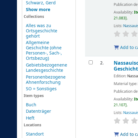
Schwarz, Gerd
Publication de
Show more
Availability:
It
Collections
21.083
.
Alles was zu
Lists:
Nassaui
Ortsgeschichte
gehört
Allgemeine
Add to c
Geschichte (ohne
Personen-, Sach-,
Ortsbezug)
Nassauisc
2.
Gebietsbezogenene
Geschicht
Landesgeschichte
Edition:
Nassa
Personenbezogene
Ahnenforschung
Material type
SO = Sonstiges
Publication de
Item types
Availability:
It
Buch
21.107
.
Datenträger
Lists:
Nassaui
Heft
Locations
Standort
Add to c