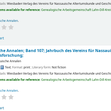
tails:
Wiesbaden
Verlag des Vereins für Nassauische Altertumskunde und Gesch
ems available for reference:
Genealogische Arbeitsgemeinschaft Lahn-Dill-Kreis 
sche Annalen
.
art
he Annalen; Band 107; Jahrbuch des Vereins für Nassa
sforschung;
uische Annalen
:
Text
; Format:
print
; Literary form:
Not fiction
tails:
Wiesbaden
Verlag des Vereins für Nassauische Altertumskunde und Gesch
ems available for reference:
Genealogische Arbeitsgemeinschaft Lahn-Dill-Kreis 
sche Annalen
.
art