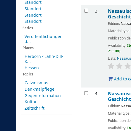
Standort
Standort
Nassauisc
3.
Standort
Geschicht
Standort
Edition:
Nassa
Series
Material type
Veröffentlichungen
Publication de
d...
Availability:
It
Places
21.108
.
Herborn <Lahn-Dill-
Lists:
Nassaui
K...
Hessen
Topics
Add to c
Calvinismus
Denkmalpflege
Nassauisc
4.
Gegenreformation
Geschicht
Kultur
Edition:
Nassa
Zeitschrift
Material type
Publication de
Availability:
It