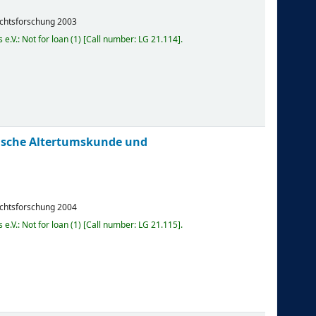
ichtsforschung
2003
e.V.: Not for loan
(1)
Call number:
LG 21.114
.
uische Altertumskunde und
ichtsforschung
2004
e.V.: Not for loan
(1)
Call number:
LG 21.115
.