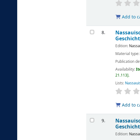
Add to c
Nassauisc
8.
Geschicht
Edition:
Nassa
Material type
Publication de
Availability:
It
21.113
.
Lists:
Nassaui
Add to c
Nassauisc
9.
Geschicht
Edition:
Nassa