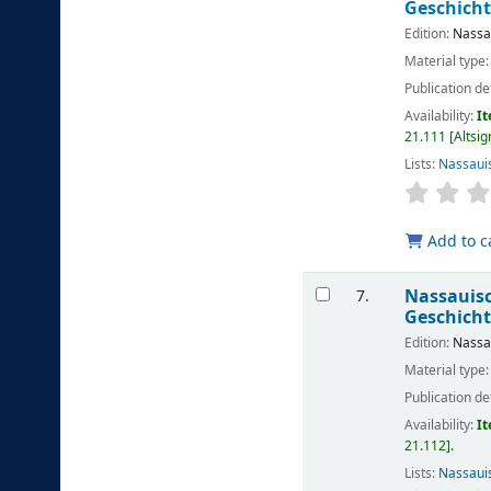
Geschicht
Edition:
Nassa
Material type
Publication de
Availability:
It
21.111 [Altsi
Lists:
Nassaui
Add to c
Nassauisc
7.
Geschicht
Edition:
Nassa
Material type
Publication de
Availability:
It
21.112
.
Lists:
Nassaui