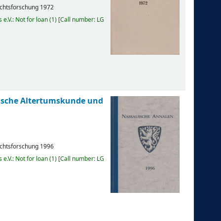
ichtsforschung
1972
e.V.: Not for loan
(1)
Call number:
LG
uische Altertumskunde und
ichtsforschung
1996
e.V.: Not for loan
(1)
Call number:
LG