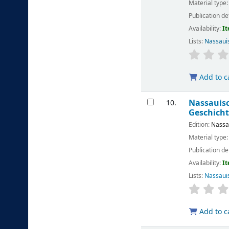
Material type
Publication de
Availability:
It
Lists:
Nassaui
Add to c
Nassauisc
10.
Geschich
Edition:
Nassa
Material type
Publication de
Availability:
It
Lists:
Nassaui
Add to c