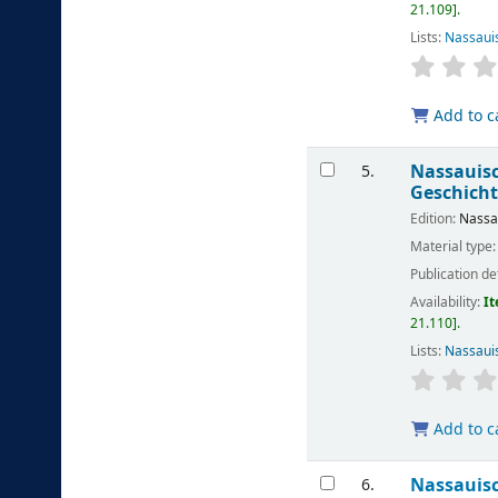
21.109
.
Lists:
Nassaui
Add to c
Nassauisc
5.
Geschicht
Edition:
Nassa
Material type
Publication de
Availability:
It
21.110
.
Lists:
Nassaui
Add to c
Nassauisc
6.