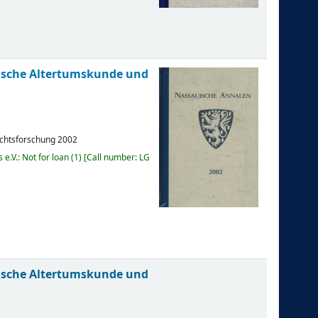
uische Altertumskunde und
ichtsforschung
2002
e.V.: Not for loan
(1)
Call number:
LG
uische Altertumskunde und