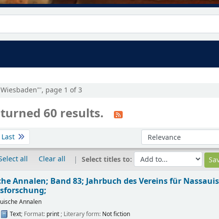
:"Wiesbaden"', page 1 of 3
turned 60 results.
Sort by:
Last
Select all
Clear all
Select titles to:
he Annalen; Band 83; Jahrbuch des Vereins für Nassau
sforschung;
uische Annalen
:
Text
; Format:
print
; Literary form:
Not fiction