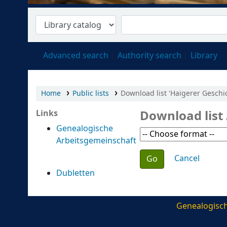
Advanced search
Authority search
Library
Home
Public lists
Download list 'Haigerer Geschic
Download list
Links
Genealogische
Arbeitsgemeinschaft
Choose action
Cancel
Dubletten
Genealogisch