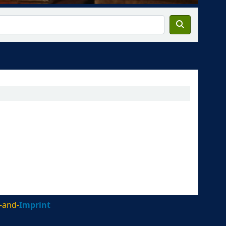
-and-
Imprint