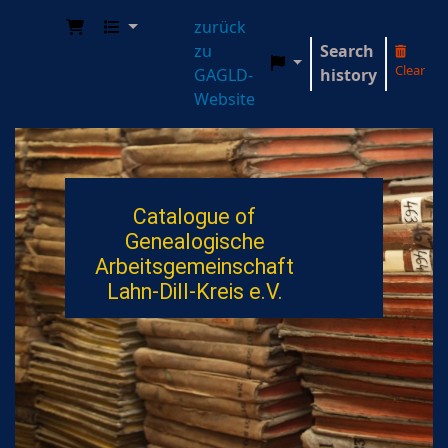
zurück
zu
Search
Clear
GAGLD-
history
Genealogische Arbeitsgemeinschaft Lahn-Dill-
Website
Catalogue of
Genealogische
Arbeitsgemeinschaft
Lahn-Dill-Kreis e.V.