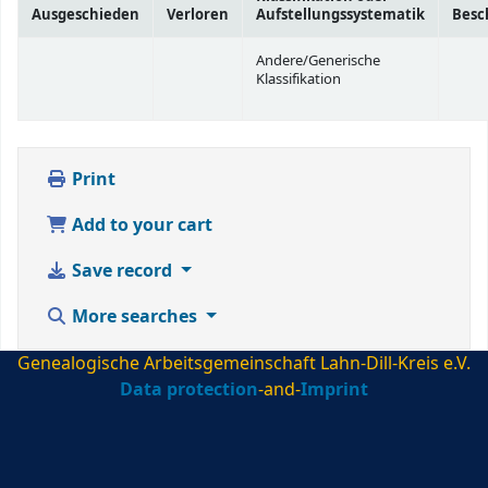
Ausgeschieden
Verloren
Aufstellungssystematik
Besc
Andere/Generische
Klassifikation
Print
Add to your cart
Save record
More searches
Genealogische Arbeitsgemeinschaft Lahn-Dill-Kreis e.V.
Data protection
-and-
Imprint