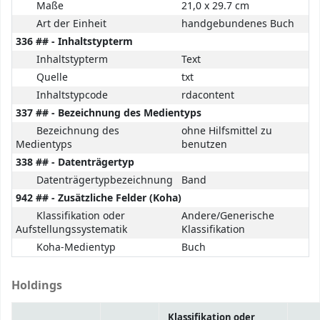
Maße
21,0 x 29.7 cm
Art der Einheit
handgebundenes Buch
336 ## - Inhaltstypterm
Inhaltstypterm
Text
Quelle
txt
Inhaltstypcode
rdacontent
337 ## - Bezeichnung des Medientyps
Bezeichnung des
ohne Hilfsmittel zu
Medientyps
benutzen
338 ## - Datenträgertyp
Datenträgertypbezeichnung
Band
942 ## - Zusätzliche Felder (Koha)
Klassifikation oder
Andere/Generische
Aufstellungssystematik
Klassifikation
Koha-Medientyp
Buch
Holdings
Klassifikation oder