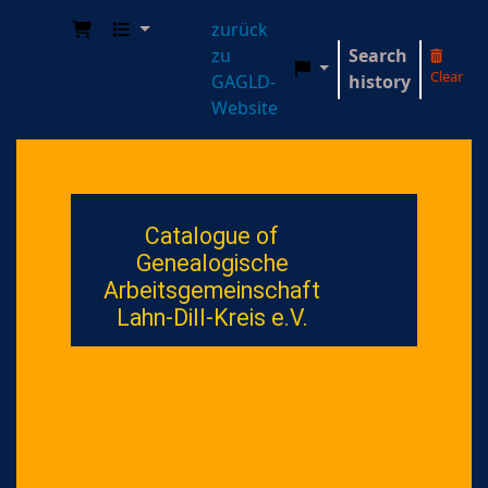
zurück
zu
Search
Clear
GAGLD-
history
Genealogische Arbeitsgemeinschaft Lahn-Dill-
Website
Catalogue of
Genealogische
Arbeitsgemeinschaft
Lahn-Dill-Kreis e.V.