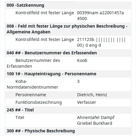
MARC details
000 -Satzkennung
Kontrollfeld mit fester Länge
00399nam a22001457a
4500
008 - Feld mit fester Länge zur physischen Beschreibung -
Allgemeine Angaben
Kontrollfeld mit fester Länge
211123b |||||||| ||||
00| 0 eng d
040 ## - Benutzernummer des Erfassenden
Benutzernummer des
Koob
Erfassenden
100 1# - Haupteintragung - Personenname
Koha-
3
Normdatenidentnummer
Personenname
Dietrich, Heinz
Funktionsbezeichnung
Verfasser
245 ## - Titel
Titel
Ahnentafel Dampf
Griebel Burkhard
300 ## - Physische Beschreibung